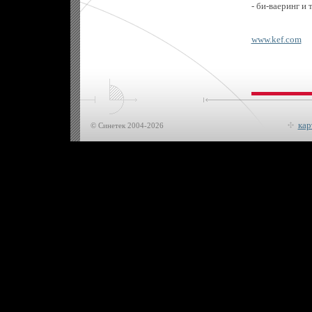
- би-ваеринг и 
www.kef.com
кар
© Синетек 2004-2026