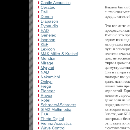
Castle Acoustics
Ceratec
Какими бы ни б
Dali
английская мар
Denon
предполагаете!
Diapason
Dynaudio
Это все легко 
EAD
профессиональн
Genelec
Именно это про
Isophon
одном из завид
KEF
наилучших инж
Lexicon
путь в сенсаци
M&K Miller & Kreisel
платежи счастл
Meridian
грех не воспол
Mirage
фирмы должны у
Myryad
целеустремленн
NAD
Она и теперь у
Nakamichi
молодые вынуж
Onkyo
дипломатическо
Piega
изначально пре
Pioneer
идеологий. Ед
Revox
начните с прос
Rotel
даже если на н
Schroers&Schroers
порядком истас
SIM2 Multimedia
категории издел
T+A
Знаете, как KE
Theta Digital
контроль в без
Vienna Acoustics
отправляется н
Wave Control
акустическая п