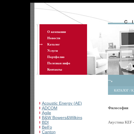
О компании
Новости
Каталог
Услуги
Портфолио
Полезная инфо
Контакты
КАТАЛОГ / K
Acoustic Energy (AE)
ADCOM
Философия
Agile
B&W Bowers&Wilkins
BDI
Акустика KEF -
Bell'o
Canton