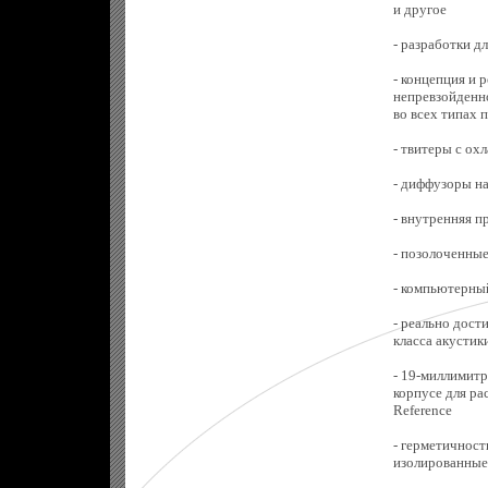
и другое
- разработки д
- концепция и 
непревзойденно
во всех типах
- твитеры с о
- диффузоры на
- внутренняя п
- позолоченные
- компьютерны
- реально дост
класса акустик
- 19-миллимит
корпусе для ра
Reference
- герметичност
изолированные