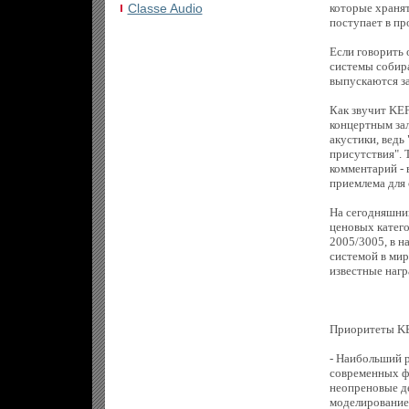
Сlasse Audio
которые хранят
поступает в пр
Если говорить 
системы собира
выпускаются за
Как звучит KEF
концертным зал
акустики, ведь 
присутствия". 
комментарий - 
приемлема для 
На сегодняшний
ценовых катег
2005/3005, в н
системой в мир
известные нагр
Приоритеты KEF
- Наибольший р
современных фо
неопреновые д
моделирование