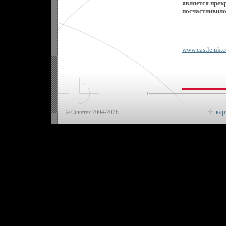
является прек
посчастливило
www.castle.uk.
кар
© Синетек 2004-2026