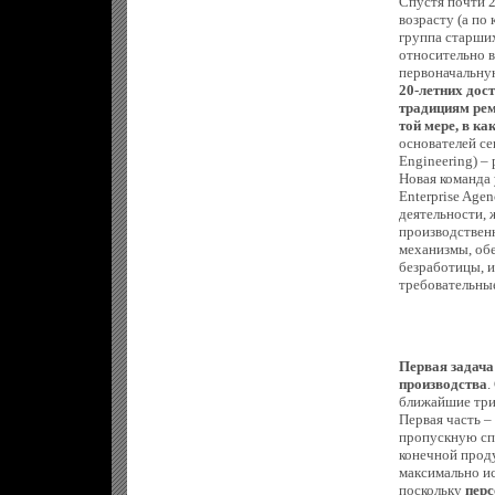
Спустя почти 2
возрасту (а по
группа старши
относительно 
первоначальну
20-летних дос
традициям рем
той мере, в ка
основателей се
Engineering) –
Новая команда
Enterprise Age
деятельности,
производственн
механизмы, обе
безработицы, 
требовательны
Первая задача 
производства
.
ближайшие три
Первая часть –
пропускную спо
конечной прод
максимально ис
поскольку
перс