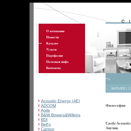
О компании
Новости
Каталог
Услуги
Портфолио
Полезная инфо
Контакты
КАТАЛОГ / 
Acoustic Energy (AE)
ADCOM
Философия
Agile
B&W Bowers&Wilkins
BDI
Castle Acoustic
Bell'o
Англии
.
Canton