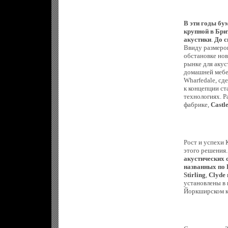
В эти годы бу
крупной в Бри
акустики
.
До с
Ввиду размеро
обстановке нов
рынке для акус
домашней мебе
Wharfedale, сд
к концепции ст
технологиях. 
фабрике,
Castle
Рост и успехи
этого решения
акустических 
названных по 
Stirling
,
Clyde 
установлены в 
Йоркширском ка