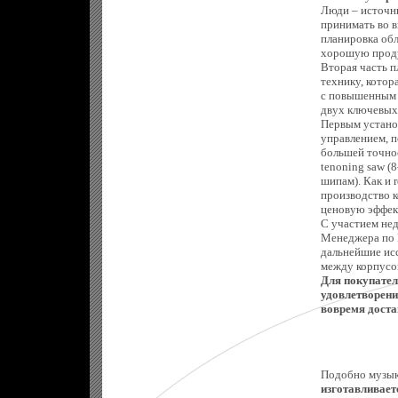
Люди – источн
принимать во в
планировка обл
хорошую прод
Вторая часть п
технику, котор
с повышенным 
двух ключевых 
Первым устано
управлением, п
большей точнос
tenoning saw (
шипам). Как и r
производство 
ценовую эффек
С участием не
Менеджера по 
дальнейшие ис
между корпусом
Для покупател
удовлетворени
вовремя дост
Подобно музык
изготавливает