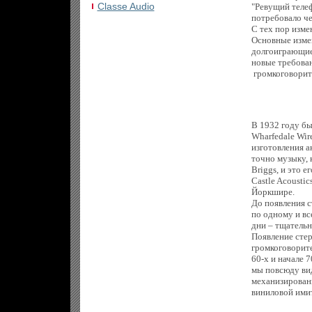
Сlasse Audio
"Ревущий телеф
потребовало че
С тех пор изме
Основные измен
долгоиграющие
новые требова
громкоговорит
В 1932 году б
Wharfedale Wir
изготовления а
точно музыку, 
Briggs, и это 
Castle Acousti
Йоркшире.
До появления с
по одному и вс
дни – тщательн
Появление стер
громкоговорите
60-х и начале 
мы повсюду вид
механизирован
виниловой имит