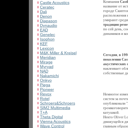
Компания
Castl
Castle Acoustics
название от ис
Ceratec
городе Скиптон
Dali
расположения к
Denon
умирают среди 
Diapason
традиция реме
Dynaudio
по сей день, с
EAD
динамиков и ко
Genelec
Isophon
KEF
Lexicon
M&K Miller & Kreisel
Сегодня
,
в 19
Meridian
поколения Cast
Mirage
акустических 
Myryad
наклеивает обл
NAD
собственные ди
Nakamichi
Onkyo
Piega
Pioneer
Revox
Немногое измен
Rotel
систем за почти
Schroers&Schroers
опубликовали "
SIM2 Multimedia
громкоговорит
T+A
катушкой.
Theta Digital
Некто Oliver L
Vienna Acoustics
движущейся диа
Wave Control
главным образо