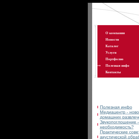
О компании
Новости
Каталог
Услуги
Портфолио
Полезная инфо
Контакты
Полезная инфо
Медиацентр - ново
домашних развлеч
Звукопоглощение 
необходимость?
Практические сове
акустической обра