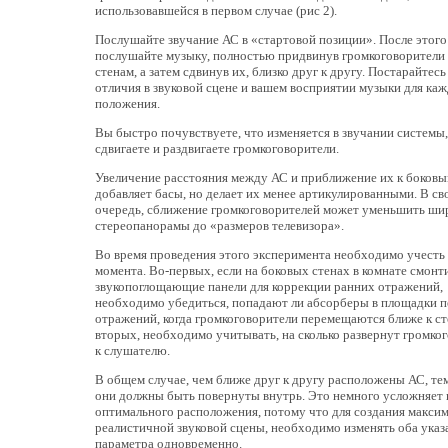
использовавшейся в первом случае (рис 2).
Послушайте звучание АС в «стартовой позиции». После этого
послушайте музыку, полностью придвинув громкоговорители
стенам, а затем сдвинув их, близко друг к другу. Постарайтесь
отличия в звуковой сцене и вашем восприятии музыки для ка
положения.
Вы быстро почувствуете, что изменяется в звучании системы,
сдвигаете и раздвигаете громкоговорители.
Увеличение расстояния между АС и приближение их к боковы
добавляет басы, но делает их менее артикулированными. В с
очередь, сближение громкоговорителей может уменьшить ши
стереопанорамы до «размеров телевизора».
Во время проведения этого эксперимента необходимо учесть 
момента. Во-первых, если на боковых стенах в комнате смон
звукопоглощающие панели для коррекции ранних отражений,
необходимо убедиться, попадают ли абсорберы в площадки 
отражений, когда громкоговорители перемещаются ближе к ст
вторых, необходимо учитывать, на сколько развернут громко
к слушателю.
В общем случае, чем ближе друг к другу расположены АС, те
они должны быть повернуты внутрь. Это немного усложняет
оптимального расположения, потому что для создания макси
реалистичной звуковой сцены, необходимо изменять оба ука
параметра одновременно.