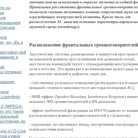
значительному искажению и окраске звучания исходной ф
Правильная расстановка фронтальных громкоговорителе
тр на
помогает снизить негативное влияние отражений звука о
ая
ограждающих поверхностей комнаты. Кроме того, от
пом
расположения АС зависят основные параметры виртуаль
 домашнем
звуковой сцены (soundstage).
ктируем
 для
e, wv, dts и
Расположение фронтальных громкоговорителей
мкоговор-лей
Акустические системы, размещенные в замкнутом пространст
ивания и
музыкальной комнаты прослушивания или домашнем театре,
акустически взаимодействуют с ограждающими конструкциям
ий:
пола и потолка. Это приводит к возникновению целого ряда н
ка оптимал
акустических явлений и дефектов, таких как:
ования:
- собственные резонансы помещения (возбуждаются в больше
меньшей степени в зависимости от месторасположения АС);
ьные
Lossyless,
- SBIR-эффект (Speaker Boundary Interference Response) значи
искажает АЧХ громкоговорителей в НЧ диапазоне;
.0 (MPEG4-
- эффект гребенчатой фильтрации на НЧ/СЧ (зависит от взаим
о это такое
расположения в комнате громкоговорителей и слушателя);
имальный
асстояние до
- порхающее эхо (возникает между внутренними плоскопарал
поверхностями комнаты).
ne от D-Link
лов нужно