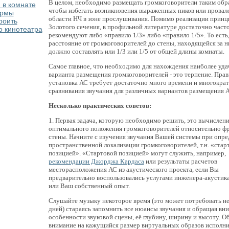
В целом, необходимо размещать громкоговорители таким обр
 в комнате
чтобы избегать возникновения выраженных пиков или провал
ормы
области НЧ в зоне прослушивания. Помимо реализации принц
роить
Золотого сечения, в профильной литературе достаточно част
о кинотеатра
рекомендуют либо «правило 1/3» либо «правило 1/5». То есть
расстояние от громкоговорителей до стены, находящейся за н
должно составлять или 1/3 или 1/5 от общей длины комнаты.
Самое главное, что необходимо для нахождения наиболее уда
варианта размещения громкоговорителей - это терпение. Прав
установка АС требует достаточно много времени и многокра
сравнивания звучания для различных вариантов размещения 
Несколько практических советов:
1. Первая задача, которую необходимо решить, это вычислен
оптимального положения громкоговорителей относительно ф
стены. Начните с изучения звучания Вашей системы при опр
пространственной локализации громкоговорителей, т.н. «стар
позицией». «Стартовой позицией» могут служить, например,
рекомендации Джорджа Кардаса
или результаты расчетов
месторасположения АС из акустического проекта, если Вы
предварительно воспользовались услугами инженера-акустика 
или Ваш собственный опыт.
Слушайте музыку некоторое время (это может потребовать не
дней) стараясь запомнить все нюансы звучания и обращая вн
особенности звуковой сцены, её глубину, ширину и высоту. 
внимание на кажущийся размер виртуальных образов исполни