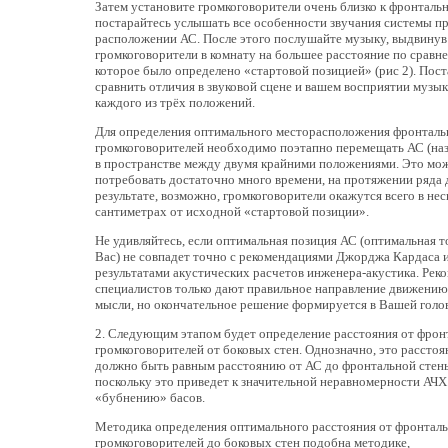
Затем установите громкоговорители очень близко к фронтальн
постарайтесь услышать все особенности звучания системы п
расположении АС. После этого послушайте музыку, выдвинув
громкоговорители в комнату на большее расстояние по сравне
которое было определено «стартовой позицией» (рис 2). Пост
сравнить отличия в звуковой сцене и вашем восприятии музык
каждого из трёх положений.
Для определения оптимального месторасположения фронтал
громкоговорителей необходимо поэтапно перемещать АС (наз
в пространстве между двумя крайними положениями. Это мо
потребовать достаточно много времени, на протяжении ряда д
результате, возможно, громкоговорители окажутся всего в нес
сантиметрах от исходной «стартовой позиции».
Не удивляйтесь, если оптимальная позиция АС (оптимальная т
Вас) не совпадет точно с рекомендациями Джорджа Кардаса 
результатами акустических расчетов инженера-акустика. Рек
специалистов только дают правильное направление движени
мысли, но окончательное решение формируется в Вашей голов
2. Следующим этапом будет определение расстояния от фро
громкоговорителей от боковых стен. Однозначно, это расстоя
должно быть равным расстоянию от АС до фронтальной стен
поскольку это приведет к значительной неравномерности АЧХ
«бубнению» басов.
Методика определения оптимального расстояния от фронтал
громкоговорителей до боковых стен подобна методике,