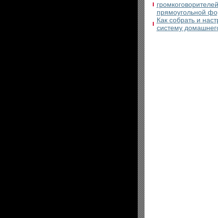
громкоговорителей
прямоугольной ф
Как собрать и наст
систему домашнег