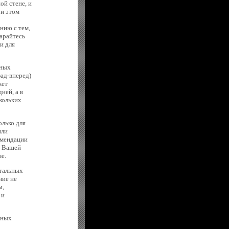
ой стене, и
ри этом
нию с тем,
арайтесь
и для
ьных
ад-вперед)
жет
ней, а в
кольких
олько для
или
омендации
ю Вашей
е.
нтальных
ние не
ы,
 и
ьных