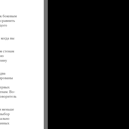
 к боковым
 сравнить
ждого
 когда вы
м стенам
вою
рину
два
тированы
первых
енам. Во-
говоритель
м меньше
 выбор
мально
занных