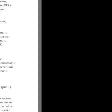
азом,
ов АЧХ в
ипа
о
,
ими,
чного
ильная
тного
АС.
ие
ронтальной
еделенной
товой
(рис 1)
сколько
имание на
Обращайте
телей и