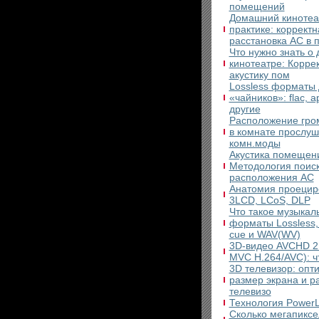
помещений
Домашний кинотеа
практике: корректн
расстановка АС в 
Что нужно знать о
кинотеатре: Корре
акустику пом
Lossless форматы
«чайников»: flac, ap
другие
Расположение гро
в комнате прослуш
комн.моды
Акустика помещен
Методология поис
расположения АС
Анатомия проецир
3LCD, LCоS, DLP
Что такое музыкал
форматы Lossless, 
cue и WAV(WV)
3D-видео AVCHD 2
MVC H.264/AVC): чт
3D телевизор: опт
размер экрана и р
телевизо
Технология PowerLi
Сколько мегапиксе