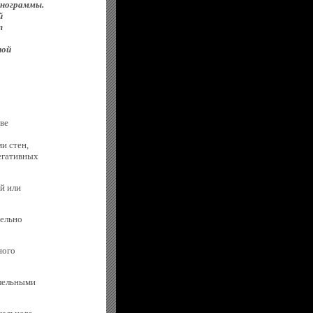
онограммы.
й
т
ной
ве
и стен,
егативных
й или
тельно
ного
лельными