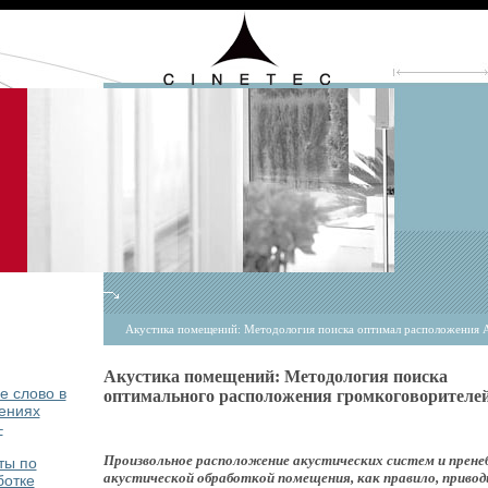
Акустика помещений: Методология поиска оптимал расположения 
Акустика помещений: Методология поиска
е слово в
оптимального расположения громкоговорителе
ениях
–
Произвольное расположение акустических систем и прен
ты по
акустической обработкой помещения, как правило, привод
ботке