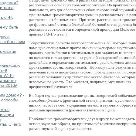
Существует довольно много различных методов поиска опти
людения?
расположения основных громкоговорителей. Но практически
игнала
показывает, что для обеспечения сбалансированной звуковой
фронтальные громкоговорители должны располагаться на рав
ть о 4К
расстоянии от боковых стен. При этом, расстояния от громко
до фронтальной стены и ближайшей боковой стены должны б
Чему быть
разными и соотноситься в определенной пропорции (Золотое
правило 1/3-1/5 и т.п.).
дную
ть с большим
Теоретические расчеты месторасположения АС, которые вып
помощью специальных программ или инженерами-акустиками,
покрытия
правило, очень близки к оптимальным для заданных конкретн
но являются только достаточно удачной «стартовой позицией
дальнейшего определения оптимального расположения динам
локальных
фронтальных громкоговорителей. Но наилучшие результаты 
етей
получены только после фактического прослушивания, посколь
 Wi-Fi
реальных условиях существует множество факторов, которые
ального
невозможное учесть. Это касается, например, музыкальных
 на 2013й
предпочтений слушателя.
ым домом? -
В общем случае, расположение громкоговорителей «обычны
 способы
способом (близко к фронтальной стене) приводит к усилению 
низких частот за счет ухудшения четкости звуковых образов 
рма в
разбалансированности (размытия) звуковой сцены.
изации
Приближение громкоговорителей друг к другу может создать 
и
четкие звуковые образы, но при этом субъективно восприни
ты. C чего
размер звуковой сцены уменьшается.