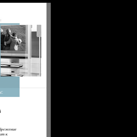
АС
й
ебрежение
ит к