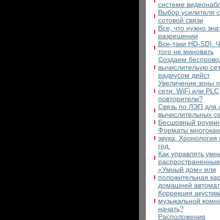
системе видеонаб
Выбор усилителя с
сотовой связи
Все, что нужно зна
разрешении
Все-таки HD-SDI. 
того не миновать
Создаем беспрово
вычислительую се
радиусом дейст
Увеличение зоны 
сети: WiFi или PLC
повторители?
Связь по ЛЭП для 
вычислительных с
Бесшовный роуминг
Форматы многокан
звука. Хронология
год.
Как управлять умн
распространенные
«Умный дом» или
положительная ка
домашней автомат
Коррекция акустик
музыкальной комна
начать?
Расположение