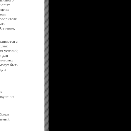
мального
й опыт
 сцены
ном
говорителя
ыть
 Сечение,
олняются с
 как
ых условий,
» для
ических
могут быть
ку в
м»
звучания
и
более
маемый