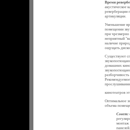
Время ревербе
акустическое к
реверберации 
артикуляции.
Уменьшение вр
помещении звук
при чрезмерно
неприятный "ва
наличие природ
ощущать диско
Существуют сп
звукопоглощаю
домашних кино
звукопоглощаю
разборчивость 
Рекомендуемое
прослушивания 
кинотеатров эт
Оптимальное з
объема помещен
Совет:
регулир
монтаж 
панелей