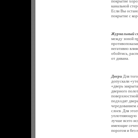
покрытие хорош
канальной сте
Если Вы остано
покрытие с кор
Журнальный с
между зоной п
противопоказан
негативно влияе
обойтись, расп
от дивана.
Двери
Для тог
допускали «уте
«дверь закрыта
дверного полот
поверхностной 
подходят двери
чередованием 
слоев. Для это
уплотняющую п
лучше всего ис
имеющие сечени
порогом и без н