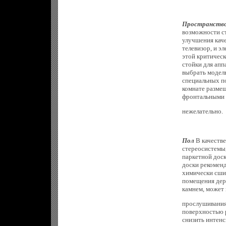
Пространств
возможности ст
улучшения каче
телевизор, и э
этой критическ
стойки для апп
выбрать модель
специальных по
комнате размещ
фронтальными 
нежелательно.
Пол
В качестве
стереосистемы
паркетной доск
доски рекоменд
химически сши
помещения дере
камнем, может 
прослушивания
поверхностью 
снизить интенс