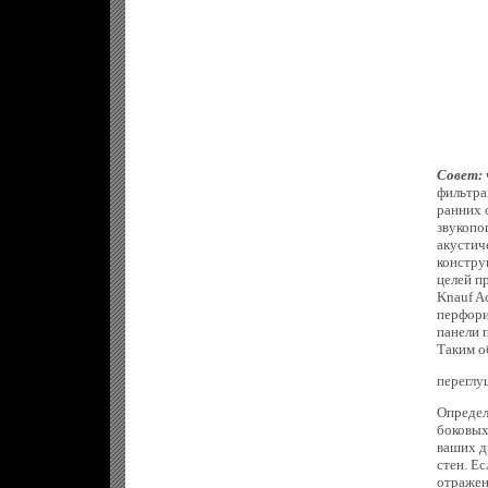
Совет:
фильтра
ранних 
звукопо
акустич
констру
целей п
Knauf Ac
перфори
панели 
Таким о
переглу
Определ
боковых
ваших д
стен. Ес
отражен