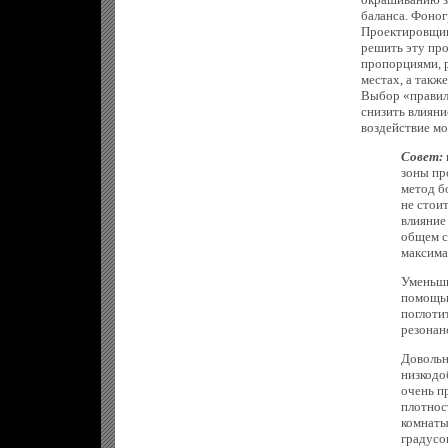
баланса. Фоног
Проектировщик
решить эту пр
пропорциями, 
местах, а такж
Выбор «правил
снизить влияни
воздействие мо
Совет:
зоны пр
метод б
не стои
влияние
общем с
максима
Уменьши
помощью
поглоти
резонан
Довольн
низкодо
очень п
плотнос
комнаты
градусо