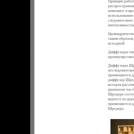
Принцип работ
распространени
изменяют и вр
использовании
следовательно,
интенсивность
Цилиндрически
таким образом
исходной.
Диффузоры тип
преимуществен
Диффузоры Шре
последовательн
применяются дл
диффузор Шред
которая рассе
диапазоне част
Шредера состои
корпусе из дер
применяются д
Шредера.