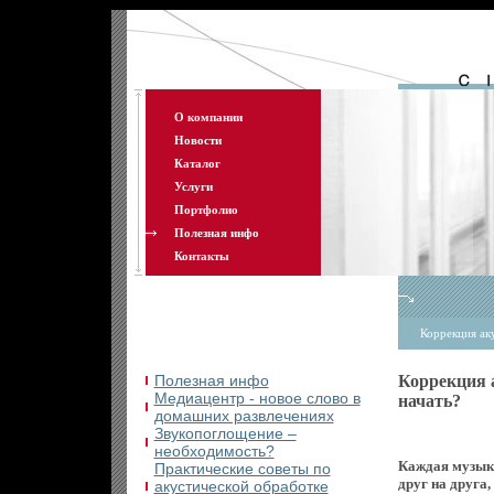
О компании
Новости
Каталог
Услуги
Портфолио
Полезная инфо
Контакты
Коррекция ак
Полезная инфо
Коррекция 
Медиацентр - новое слово в
начать?
домашних развлечениях
Звукопоглощение –
необходимость?
Каждая музыка
Практические советы по
друг на друга,
акустической обработке