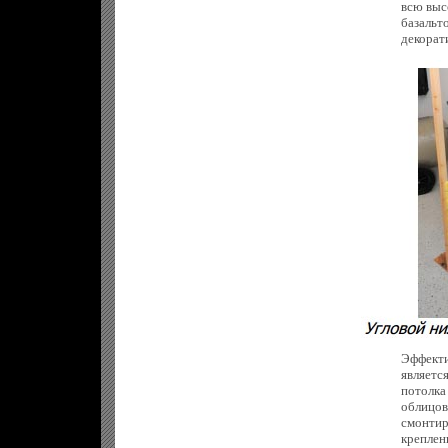
всю выс
базальт
декорат
Эффекти
являетс
потолка
облицов
смонтир
креплени