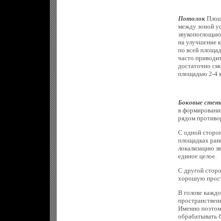
Потолок
Площа
между зоной у
звукопоглощающ
на улучшение к
по всей площад
часто приводи
достаточно см
площадью 2-4 к
Боковые стен
в формировании
рядом противо
С одной сторо
площадках ран
локализацию зв
единое целое.
С другой стор
хорошую прост
В голове каждо
пространственн
Именно поэтом
обрабатывать 