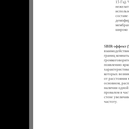
15 Гц).
нежелат
использ
составе
демпфир
мембран
широко 
SBIR-эффект (
взаимодействи
границ комнаты
громкоговорите
появлению ярк
характеристике
которых возник
от расстояния 
основном, расп
наличии одной 
провалом в час
стене увеличив
частоту.