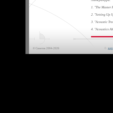
1. "The Master 
2. "Setting Up 
3. "Acoustic Tr
4. "Acoustics Ab
кар
© Синетек 2004-2026