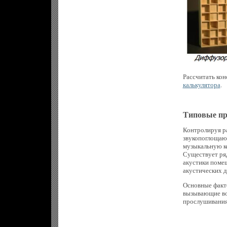
Рассчитать ко
калькулятора
.
Типовые пр
Контролируя р
звукопоглощаю
музыкальную к
Существует ряд
акустики поме
акустических д
Основные факто
вызывающие во
прослушивания