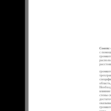
Совет:
с помощ
громког
располо
расстоя
громкого
трехгра
специфи
область
Необход
влияние
стены с
достато
оказыва
громког
мере.