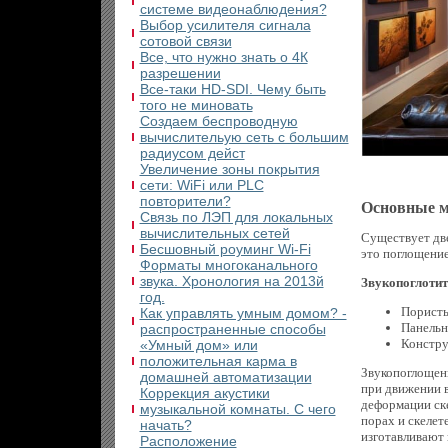
системе видеонаблюдения?
Выбор усилителя сигнала
сотовой связи
Все, что нужно знать о 4К
разрешении
Все-таки HD-SDI. Чему быть
того не миновать
Создаем беспроводную
вычислительую сеть с большим
радиусом дейст
Увеличение зоны покрытия
сети: WiFi или PLC
повторители?
Основные м
Связь по ЛЭП для локальных
вычислительных сетей
Существует дв
Бесшовный роуминг Wi-Fi
это поглощение
Форматы многоканального
звука. Хронология на 2013й
Звукопоглоти
год.
Пористы
Как управлять умным домом? -
Панельн
распространенные способы
Констру
«Умный дом» или
положительная карма в
Звукопоглоще
домашней автоматизации
при движении в
Коррекция акустики
деформации ске
музыкальной комнаты. C чего
порах и скеле
начать?
изготавливают 
Расположение