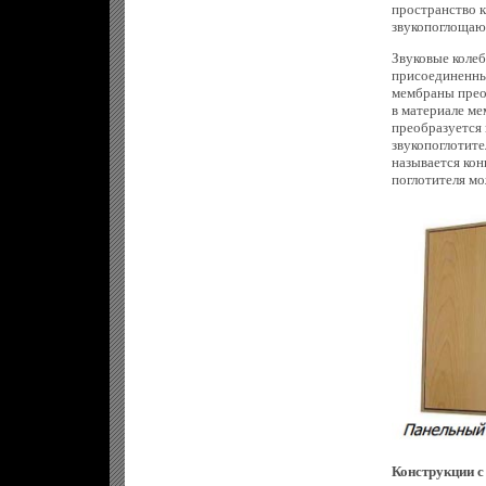
пространство 
звукопоглощаю
Звуковые колеб
присоединенный
мембраны преоб
в материале ме
преобразуется 
звукопоглотите
называется кон
поглотителя м
Конструкции 