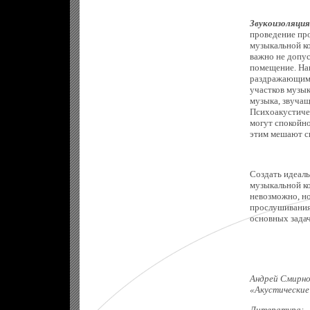
Звукоизоляци
проведение пр
музыкальной к
важно не допу
помещение. На
раздражающим.
участков музы
музыка, звучащ
Психоакустичес
могут спокойно
этим мешают с
Создать идеал
музыкальной к
невозможно, но
прослушивания 
основных зада
Андрей Смирно
«Акустические
Литература: