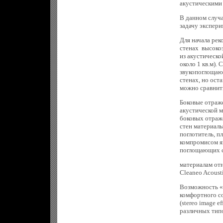
акустическими
В данном случ
задачу экспери
Для начала рек
стенах высоко
из акустическ
около 1 кв.м).
звукопоглощаю
стенах, но оста
можно сравнит
Боковые отраже
акустической 
боковых отраж
стен материал
поглотитель, пл
компромисом я
поглощающих с
материалам отн
Cleaneo Acoust
Возможность «
комфортного с
(stereo image 
различных тип