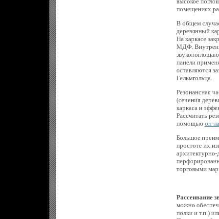
высокое поглощ
помещениях ра
В общем случае
деревянный кар
На каркасе зак
МДФ. Внутренн
звукопоглощаю
панели примен
оставляются за
Гельмгольца.
Резонансная ча
(сечения дерев
каркаса и эффе
Рассчитать рез
помощью
он-л
Большое преим
простоте их из
архитектурно-
перфорированн
торговыми марка
Рассеивание з
можно обеспеч
полки и т.п.) 