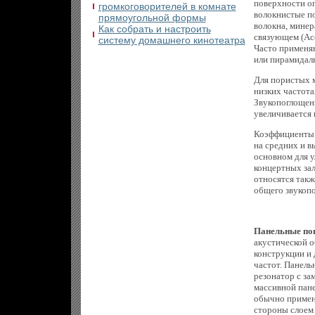
поверхности ог
громкоговорителей в комнате
волокнистые п
прямоугольной формы
волокна, минер
Как собрать и настроить
связующем (Acou
систему домашнего кинотеатра
Часто применя
или пирамидальн
Для пористых 
низких частота
Звукопоглощени
увеличивается 
Коэффициенты 
на средних и в
основном для у
концертных зал
относятся такж
общего звукопо
Панельные по
акустической о
конструкции и
частот. Панель
резонатор с за
массивной пане
обычно примен
стороны слоем