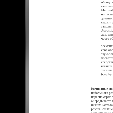
облицов
акустиче
Mappysi
пористы
домашни
смонтир
заполни
Acousti
декорат
часто о
элемент
себе об
звукопо
частота
следств
комнате
увеличе
(гул, буб
Комнатные м
небольшого раз
неравномерност
очередь часто 
низких частота
резонансных м
окрашиванию з