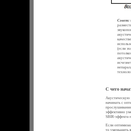
Совет:
размест
звукопо
акустич
качеств
использо
(если э
потолко
акустич
исчезне
непарал
техноло
С чего нач
Акустическую 
начинать с опт
прослушивания
эффективно ум
SBIR-эффекта н
Если оптимизац
то уменьшить 