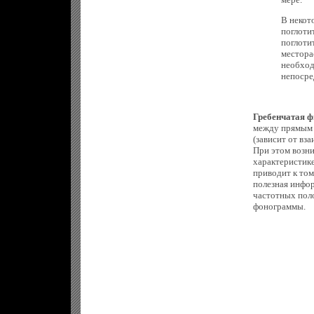
В некот
поглоти
поглоти
местора
необход
непосре
Гребенчатая ф
между прямым з
(зависит от вз
При этом возни
характеристике
приводит к тому
полезная инфо
частотных поло
фонограммы.