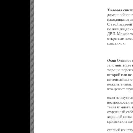
Тыловая стен
домашний кинот
находящаяся за
С этой задаче
полицилиндрич
ДВП. Можно та
открытые полки
пластинок.
Окна
Оконное с
запомнить две 
хорошо переизл
шторой или не 
интенсивных от
нежелательны. 
что делает зву
окон на акусти
возможности, и
такая комната,
отдельный саб
хорошей низкоч
применение ма
ставней из нат