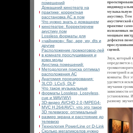
проектирован
помещений
индивидуальны
Домашний кинотеатр на
музыкальную к
практике: корректная
акустику. Тем
расстановка АС в пом
акустической 
Что нужно знать о домашнем
практике само
кинотеатре: Корректируем
изложенных ни
акустику пом
мощным инстр
Lossless форматы для
дефектов поме
«чайников»: flac, ape, wv, dts и
прослушивания
другие
сценой.
Расположение громкоговор-лей
в комнате прослушивания и
Звук, который 
комн.моды
определяется 
Акустика помещений:
громкоговорит
Методология поиска оптимал
геометрией и 
расположения АС
комнаты. Все э
Анатомия проецирования:
уделяется искл
3LCD, LCоS, DLP
звучания громк
Что такое музыкальные
зависимости от
форматы Lossless, Lossyless,
установлены. И
cue и WAV(WV)
разному звучит
3D-видео AVCHD 2.0 (MPEG4-
MVC H.264/AVC): что это такое
3D телевизор: оптимальный
размер экрана и расстояние до
телевизо
Технология PowerLine от D-Link
Сколько мегапикселов нужно