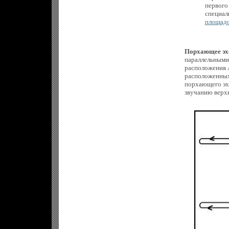
первого
специа
площадо
Порхающее эх
параллельными 
расположения А
расположенных
порхающего эх
звучанию верхн