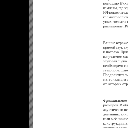
помощью НЧ-пог
комнаты, где з
НЧ-поглотителе
громкоговорите
углах комнаты 
размещение НЧ
Ранние отраж
прямой звук ак
и потолка. Пр
излучаемом сиг
звуковая сцена
необходимо сн
звукопоглощаю
Предпочтитель
материала для 
от которых отр
Фронтальная 
размеров. В об
акустически н
домашних кино
(или в еѐ ниж
конструкции, э
сфокусировать 