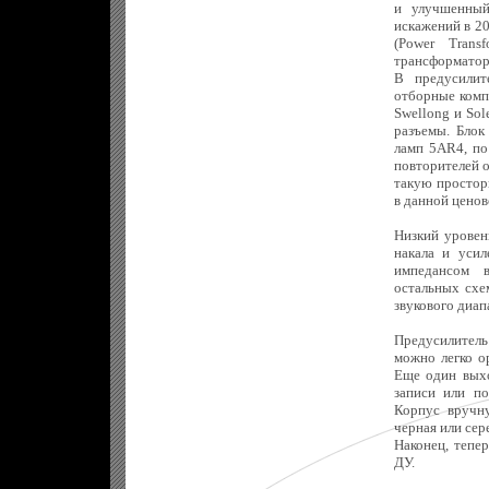
и улучшенный
искажений в 2
(Power Trans
трансформатор
В предусилит
отборные комп
Swellong и Sol
разъемы. Блок
ламп 5AR4, по
повторителей о
такую простор
в данной ценов
Низкий уровен
накала и усил
импедансом в
остальных схе
звукового диапа
Предусилитель 
можно легко о
Еще один выхо
записи или по
Корпус вручну
черная или сер
Наконец, тепе
ДУ.