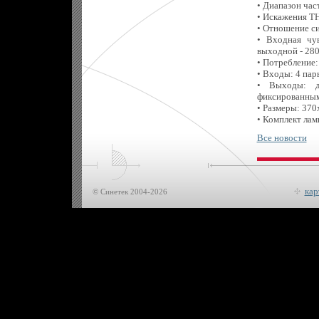
• Диапазон част
• Искажения T
• Отношение си
• Входная чув
выходной - 28
• Потребление:
• Входы: 4 пар
• Выходы: д
фиксированным
• Размеры: 370
• Комплект лам
Все новости
кар
© Синетек 2004-2026