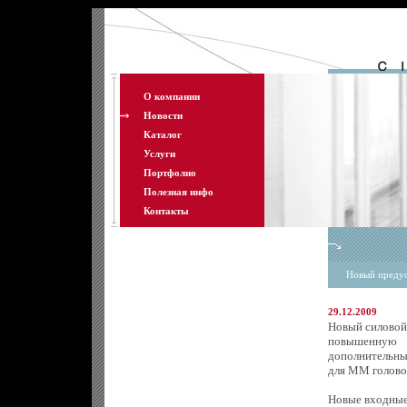
О компании
Новости
Каталог
Услуги
Портфолио
Полезная инфо
Контакты
Новый пред
29.12.2009
Новый силовой
повышенную д
дополнительны
для ММ голово
Новые входные