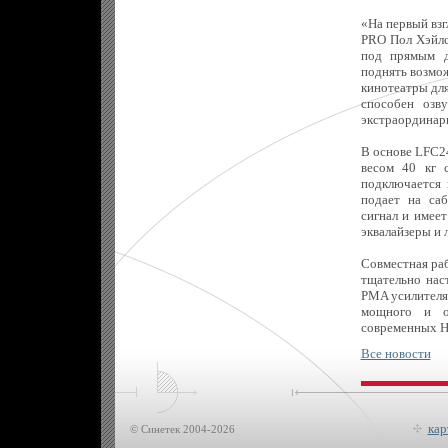
«На первый взг
PRO Пол Хэйлс 
под прямым д
поднять возмо
кинотеатры для
способен озв
экстраординар
В основе LFC24
весом 40 кг 
подключается
подает на са
сигнал и имее
эквалайзеры и 
Совместная раб
тщательно нас
PMA усилителя 
мощного и от
современных H
Все новости
кар
© Синетек 2004-2026