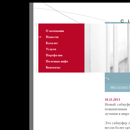
О компании
Новости
Каталог
Услуги
Портфолио
Полезная инфо
Контакты
PRO AUDIO T
10.11.2013
Новый сабвуфе
повышенным т
лучшим в мире
Это сабвуфер н
весом более це