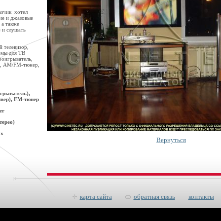
азчик хотел
ие и джазовые
 а также
 и слушать
 телевизор,
емы для ТВ
роигрыватель,
+, AM/FM-тюнер,
грыватель),
вер), FM-тюнер
er
терео)
ых
Вернуться
карта сайта
обратная связь
контакты