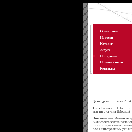
О компании
Новости
Каталог
Услуги
Портфолио
Полезная инфо
Контакты
Дата сдачи:
зима 2004
Тип объекта:
Hi-End -cте
квартире-студии (Москва)
Описание и особенности п
нами стояла задача: устан
на заказ акустические сист
End с интегральным усилит