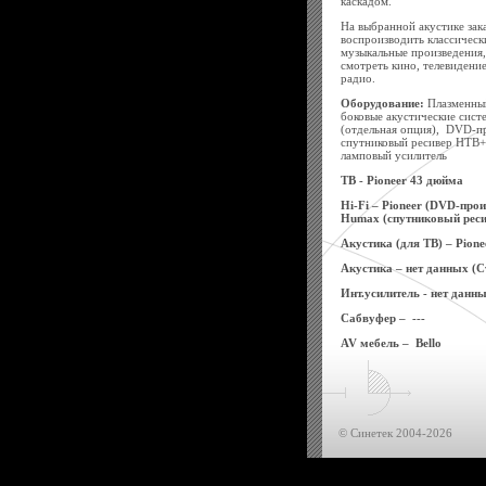
каскадом.
На выбранной акустике зак
воспроизводить классическ
музыкальные произведения,
смотреть кино, телевидение
радио.
Оборудование:
Плазменный
боковые акустические сист
(отдельная опция), DVD-п
спутниковый ресивер НТВ
ламповый усилитель
ТВ -
Pioneer
43 дюйма
Hi
-
Fi
–
Pioneer
(
DVD
-прои
Humax (спутниковый реси
Акустика (для ТВ) – Pione
Акустика – нет данных (С
Инт.усилитель - нет данн
Сабвуфер – ---
AV мебель –
Bello
© Синетек 2004-2026