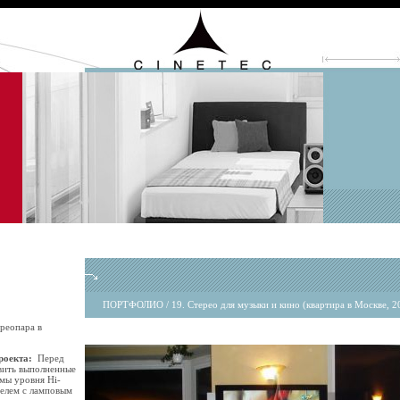
ПОРТФОЛИО / 19. Стерео для музыки и кино (квартира в Москве, 20
реопара в
роекта:
Перед
овить выполненные
емы уровня Hi-
елем с ламповым